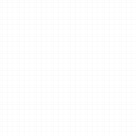
业务布局
公司战略